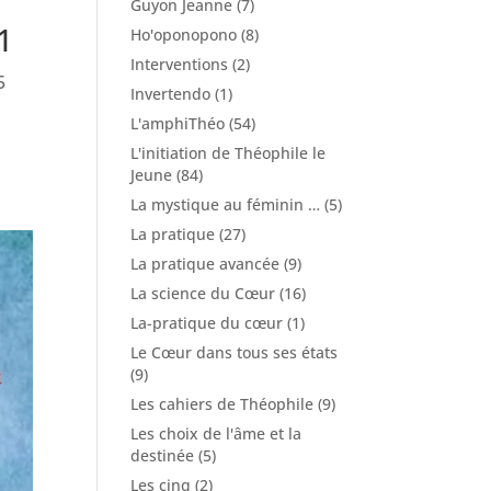
Guyon Jeanne
(7)
1
Ho'oponopono
(8)
Interventions
(2)
5
Invertendo
(1)
L'amphiThéo
(54)
L'initiation de Théophile le
Jeune
(84)
La mystique au féminin …
(5)
La pratique
(27)
La pratique avancée
(9)
La science du Cœur
(16)
La-pratique du cœur
(1)
Le Cœur dans tous ses états
(9)
Les cahiers de Théophile
(9)
Les choix de l'âme et la
destinée
(5)
Les cinq
(2)