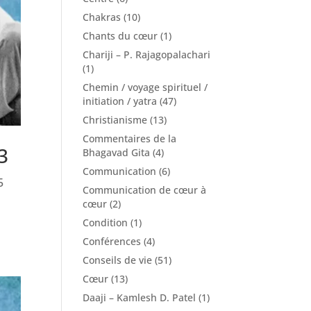
Chakras
(10)
Chants du cœur
(1)
Chariji – P. Rajagopalachari
(1)
Chemin / voyage spirituel /
initiation / yatra
(47)
Christianisme
(13)
Commentaires de la
3
Bhagavad Gita
(4)
Communication
(6)
5
Communication de cœur à
cœur
(2)
Condition
(1)
Conférences
(4)
Conseils de vie
(51)
Cœur
(13)
Daaji – Kamlesh D. Patel
(1)