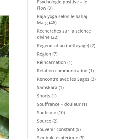
Psychologie positive – le
Flow
(9)
Raja-yoga selon le Sahaj
Marg
(46)
Recherches sur la science
divine
(22)
Régénération (nettoyage)
(2)
Région
(7)
Réincarnation
(1)
Relation communication
(1)
Rencontre avec les Sages
(3)
Samskara
(1)
Shorts
(1)
Souffrance – douleur
(1)
Soufisme
(10)
Source
(2)
Souvenir constant
(5)
Symbole ésotérique
(5)