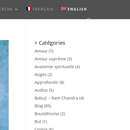
ERCHE
FRANÇAIS
ENGLISH
> Catégories
Amour
(7)
Amour suprême
(3)
Anatomie spirituelle
(4)
Anges
(2)
Approfondir
(8)
Audios
(5)
Babuji – Ram Chandra
(4)
Blog
(85)
Bouddhisme
(2)
But
(1)
Centre
(6)