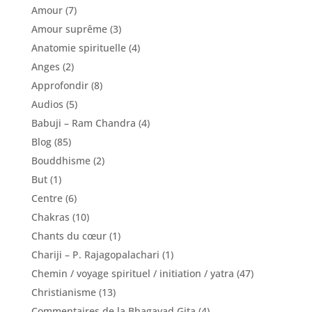
Amour
(7)
Amour suprême
(3)
Anatomie spirituelle
(4)
Anges
(2)
Approfondir
(8)
Audios
(5)
Babuji – Ram Chandra
(4)
Blog
(85)
Bouddhisme
(2)
But
(1)
Centre
(6)
Chakras
(10)
Chants du cœur
(1)
Chariji – P. Rajagopalachari
(1)
Chemin / voyage spirituel / initiation / yatra
(47)
Christianisme
(13)
Commentaires de la Bhagavad Gita
(4)