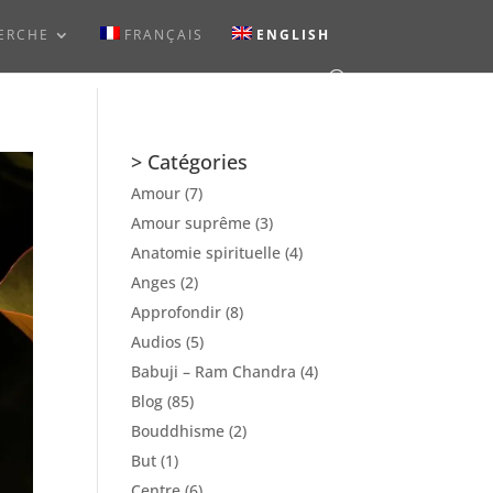
ERCHE
FRANÇAIS
ENGLISH
> Catégories
Amour
(7)
Amour suprême
(3)
Anatomie spirituelle
(4)
Anges
(2)
Approfondir
(8)
Audios
(5)
Babuji – Ram Chandra
(4)
Blog
(85)
Bouddhisme
(2)
But
(1)
Centre
(6)