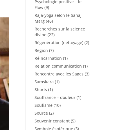
Psychologie positive – le
Flow
(9)
Raja-yoga selon le Sahaj
Marg
(46)
Recherches sur la science
divine
(22)
Régénération (nettoyage)
(2)
Région
(7)
Réincarnation
(1)
Relation communication
(1)
Rencontre avec les Sages
(3)
Samskara
(1)
Shorts
(1)
Souffrance – douleur
(1)
Soufisme
(10)
Source
(2)
Souvenir constant
(5)
Symbole ésotérique
(5)