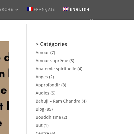
ERCHE
FRANÇAIS
ENGLISH
> Catégories
Amour
(7)
Amour suprême
(3)
Anatomie spirituelle
(4)
Anges
(2)
Approfondir
(8)
Audios
(5)
Babuji – Ram Chandra
(4)
Blog
(85)
Bouddhisme
(2)
But
(1)
Centre
(6)