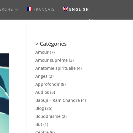
ERCHE
FRANÇAIS
ENGLISH
> Catégories
Amour
(7)
Amour suprême
(3)
Anatomie spirituelle
(4)
Anges
(2)
Approfondir
(8)
Audios
(5)
Babuji – Ram Chandra
(4)
Blog
(85)
Bouddhisme
(2)
But
(1)
Centre
(6)