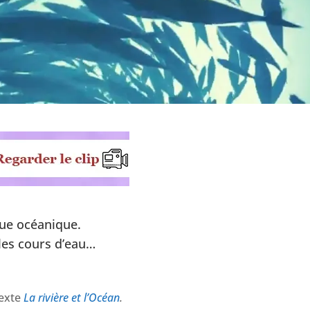
nue océanique.
t les cours d’eau…
texte
La rivière et l’Océan
.