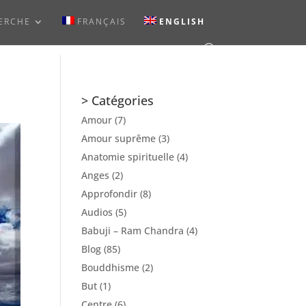
ERCHE
FRANÇAIS
ENGLISH
> Catégories
Amour
(7)
Amour suprême
(3)
Anatomie spirituelle
(4)
Anges
(2)
Approfondir
(8)
Audios
(5)
Babuji – Ram Chandra
(4)
Blog
(85)
Bouddhisme
(2)
But
(1)
Centre
(6)