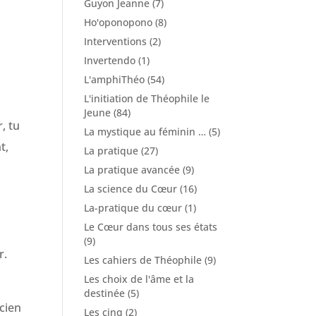
Guyon Jeanne
(7)
Ho'oponopono
(8)
Interventions
(2)
Invertendo
(1)
L'amphiThéo
(54)
L'initiation de Théophile le
Jeune
(84)
, tu
La mystique au féminin …
(5)
t,
La pratique
(27)
La pratique avancée
(9)
La science du Cœur
(16)
La-pratique du cœur
(1)
Le Cœur dans tous ses états
(9)
r.
Les cahiers de Théophile
(9)
Les choix de l'âme et la
destinée
(5)
cien
Les cinq
(2)