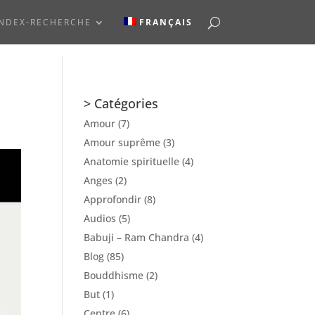
INDEX-RECHERCHE
FRANÇAIS
> Catégories
Amour
(7)
Amour suprême
(3)
Anatomie spirituelle
(4)
Anges
(2)
Approfondir
(8)
Audios
(5)
Babuji – Ram Chandra
(4)
Blog
(85)
Bouddhisme
(2)
But
(1)
Centre
(6)