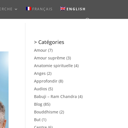
ERCHE
FRANÇAIS
ENGLISH
> Catégories
Amour
(7)
Amour suprême
(3)
Anatomie spirituelle
(4)
Anges
(2)
Approfondir
(8)
Audios
(5)
Babuji – Ram Chandra
(4)
Blog
(85)
Bouddhisme
(2)
But
(1)
Centre
(6)