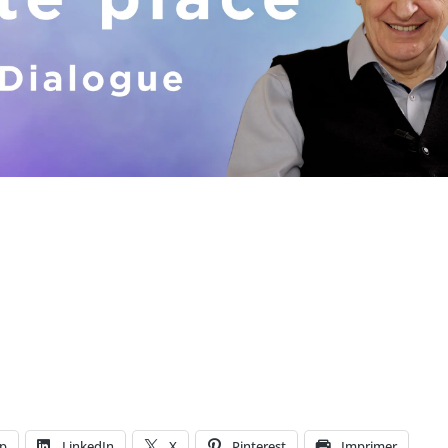
p
LinkedIn
X
Pinterest
Imprimer