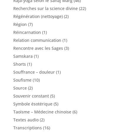
Raja-yoga selon le Sahaj Marg
(46)
Recherches sur la science divine
(22)
Régénération (nettoyage)
(2)
Région
(7)
Réincarnation
(1)
Relation communication
(1)
Rencontre avec les Sages
(3)
Samskara
(1)
Shorts
(1)
Souffrance – douleur
(1)
Soufisme
(10)
Source
(2)
Souvenir constant
(5)
Symbole ésotérique
(5)
Taoïsme – Médecine chinoise
(6)
Textes audio
(2)
Transcriptions
(16)