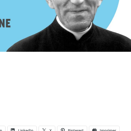
p
LinkedIn
X
Pinterest
Imprimer