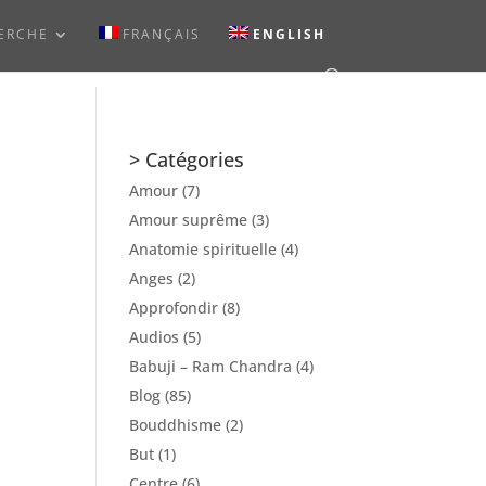
ERCHE
FRANÇAIS
ENGLISH
> Catégories
Amour
(7)
Amour suprême
(3)
Anatomie spirituelle
(4)
Anges
(2)
Approfondir
(8)
Audios
(5)
Babuji – Ram Chandra
(4)
Blog
(85)
Bouddhisme
(2)
But
(1)
Centre
(6)